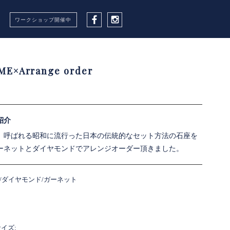
ダージュエリーロザンヌ
ワークショップ開催中
Facebook
Instagram
ME×Arrange order
紹介
』呼ばれる昭和に流行った日本の伝統的なセット方法の石座を
ーネットとダイヤモンドでアレンジオーダー頂きました。
00/ダイヤモンド/ガーネット
イズ: