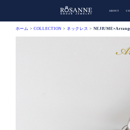
浜松市で
ABOUT
CO
ホーム
>
COLLECTION
>
ネックレス
>
NEJIUME×Arrange