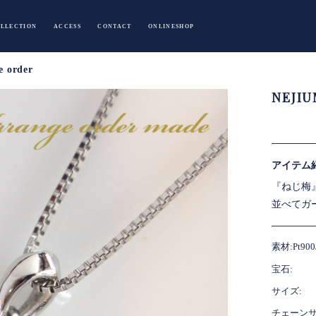
結婚指輪・婚約指輪を選ぶならオー
LLECTION
ACCESS
CONTACT
ONLINESHOP
 order
NEJIU
アイテム
『ねじ梅
並べてガ
素材:Pt9
宝石:
サイズ:
チェーンサ