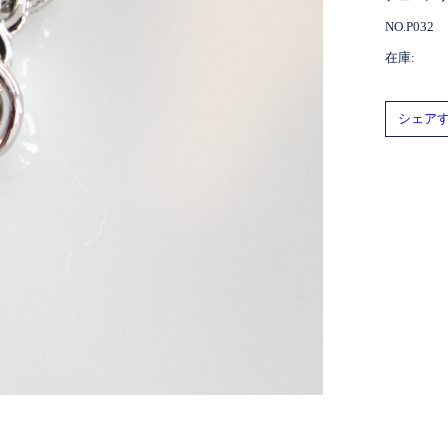
NO.P032
在庫:
シェアす