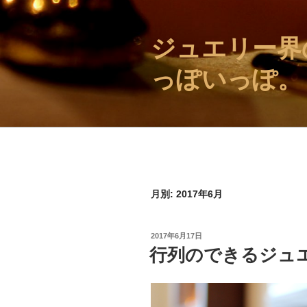
コ
ン
ジュエリー界
テ
ン
っぽいっぽ。
ツ
へ
ス
キ
ッ
プ
月別: 2017年6月
投
2017年6月17日
稿
行列のできるジュ
日: