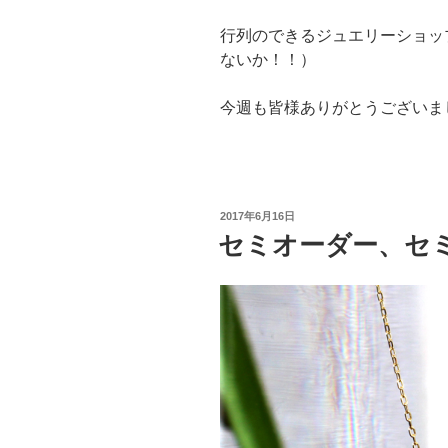
行列のできるジュエリーショッ
ないか！！）
今週も皆様ありがとうございま
投
2017年6月16日
稿
セミオーダー、セ
日: