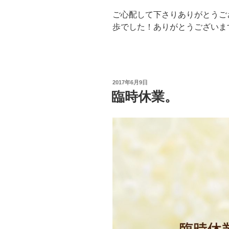
ご心配して下さりありがとうご
歩でした！ありがとうございま
投
2017年6月9日
稿
臨時休業。
日: