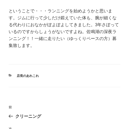
ということで・・・ランニングを始めようかと思いま
す。ジムに行って少しだけ鍛えていた体も、腕が細くな
る代わりにおなかがぽよぽよしてきました。3年さぼって
いるのですからしょうがないですよね。佐鳴湖の深夜ラ
ンニング！！一緒に走りたい（ゆっくりペースの方）募
集致します。
カ
店長のあれこれ
テ
ゴ
リ
ー
投
過
前
稿
去
クリーニング
ナ
の
ビ
投
次