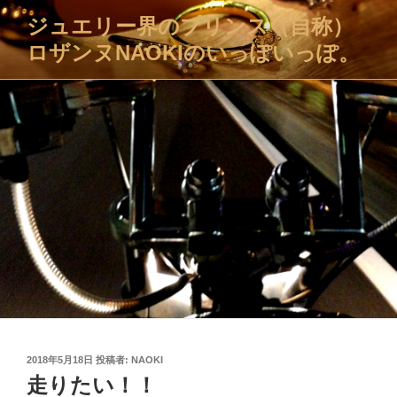
コ
ジュエリー界のプリンス（自称）
ン
ロザンヌNAOKIのいっぽいっぽ。
テ
ン
ツ
へ
ス
キ
ッ
プ
投
2018年5月18日
投稿者:
NAOKI
稿
走りたい！！
日: