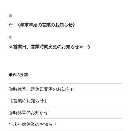
ー
投
過
前
稿
去
《年末年始の営業のお知らせ》
ナ
の
ビ
投
次
次
稿
ゲ
の
≪営業日、営業時間変更のお知らせ≫
投
ー
稿
シ
ョ
最近の投稿
ン
臨時休業、定休日変更のお知らせ
【営業のお知らせ】
臨時休業のお知らせ
年末年始休業のお知らせ