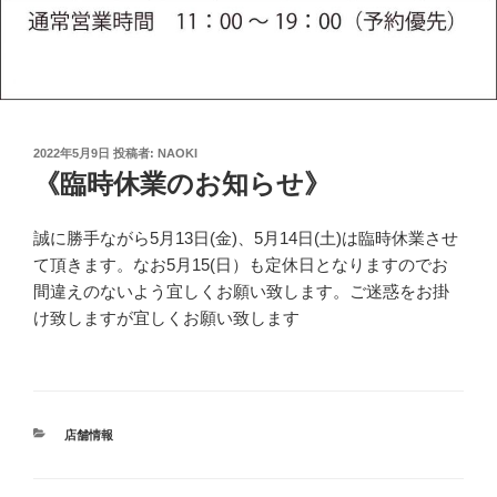
投
2022年5月9日
投稿者:
NAOKI
稿
《臨時休業のお知らせ》
日:
誠に勝手ながら5月13日(金)、5月14日(土)は臨時休業させ
て頂きます。なお5月15(日）も定休日となりますのでお
間違えのないよう宜しくお願い致します。ご迷惑をお掛
け致しますが宜しくお願い致します
カ
店舗情報
テ
ゴ
リ