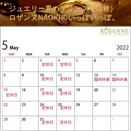
コ
ジュエリー界のプリンス（自称）
ン
ロザンヌNAOKIのいっぽいっぽ。
テ
ン
ツ
へ
ス
キ
ッ
プ