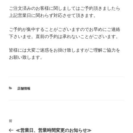
ご注文済みのお客様に関しましてはご予約頂きましたら
上記営業日に関わらず対応させて頂きます。
ご予約が集中することがございますのでお早めにご連絡
下さいませ。直前の予約は承れないことがございます。
皆様には大変ご迷惑をお掛け致しますがご理解ご協力を
お願い致します。
カ
店舗情報
テ
ゴ
リ
ー
投
過
前
稿
去
≪営業日、営業時間変更のお知らせ≫