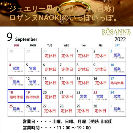
コ
ジュエリー界のプリンス（自称）
ン
ロザンヌNAOKIのいっぽいっぽ。
テ
ン
ツ
へ
ス
キ
ッ
プ