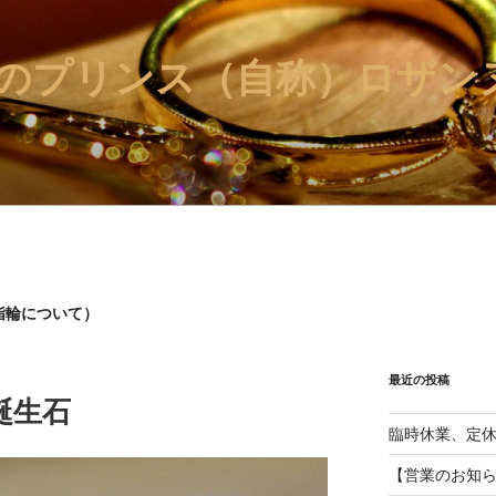
のプリンス（自称）ロザンヌ
指輪について）
最近の投稿
誕生石
臨時休業、定
【営業のお知