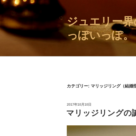
コ
ン
ジュエリー界
テ
ン
っぽいっぽ。
ツ
へ
ス
キ
ッ
プ
カテゴリー: マリッジリング（結婚
投
2017年10月10日
稿
マリッジリングの
日: